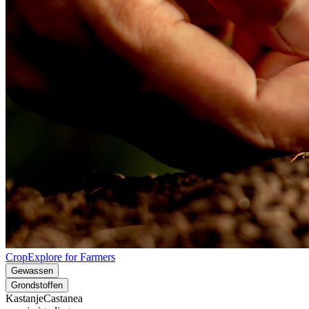
CropExplore for Farmers
Gewassen
Grondstoffen
Kastanje
Castanea