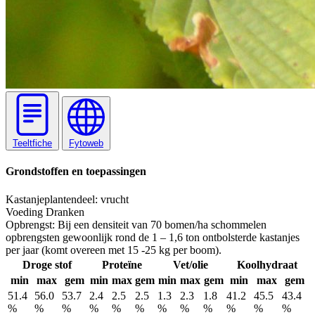
Teeltfiche
Fytoweb
Grondstoffen en toepassingen
Kastanje
plantendeel: vrucht
Voeding
Dranken
Opbrengst:
Bij een densiteit van 70 bomen/ha schommelen
opbrengsten gewoonlijk rond de 1 – 1,6 ton ontbolsterde kastanjes
per jaar (komt overeen met 15 -25 kg per boom).
Droge stof
Proteïne
Vet/olie
Koolhydraat
min
max
gem
min
max
gem
min
max
gem
min
max
gem
51.4
56.0
53.7
2.4
2.5
2.5
1.3
2.3
1.8
41.2
45.5
43.4
%
%
%
%
%
%
%
%
%
%
%
%