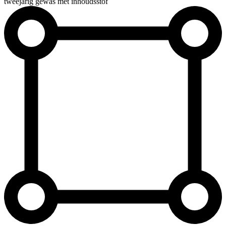
tweejarig gewas met inhoudsstof