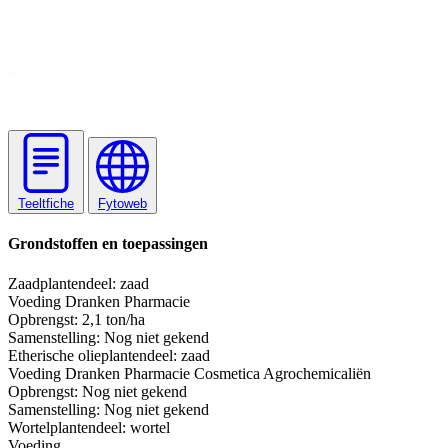
Teeltfiche
Fytoweb
Grondstoffen en toepassingen
Zaad
plantendeel: zaad
Voeding
Dranken
Pharmacie
Opbrengst:
2,1 ton/ha
Samenstelling:
Nog niet gekend
Etherische olie
plantendeel: zaad
Voeding
Dranken
Pharmacie
Cosmetica
Agrochemicaliën
Opbrengst:
Nog niet gekend
Samenstelling:
Nog niet gekend
Wortel
plantendeel: wortel
Voeding