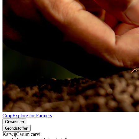
CropExplore for Farmers
Gewassen
Grondstoffen
Karwij
Carum carvi