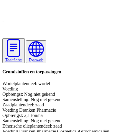
Teeltfiche
Fytoweb
Grondstoffen en toepassingen
Wortel
plantendeel: wortel
Voeding
Opbrengst:
Nog niet gekend
Samenstelling:
Nog niet gekend
Zaad
plantendeel: zaad
Voeding
Dranken
Pharmacie
Opbrengst:
2,1 ton/ha
Samenstelling:
Nog niet gekend
Etherische olie
plantendeel: zaad
Voeding
Dranken
Pharmacie
Cosmetica
Agrochemicaliën