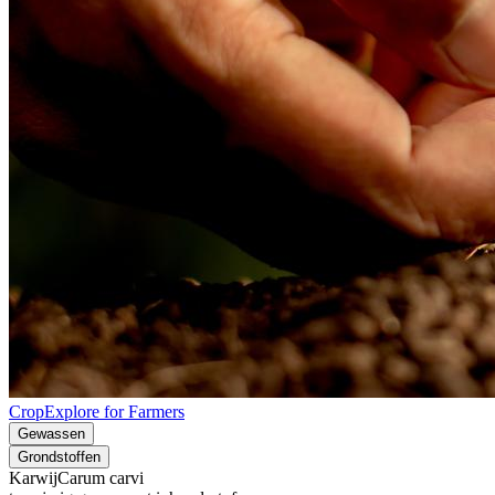
CropExplore for Farmers
Gewassen
Grondstoffen
Karwij
Carum carvi