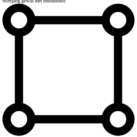
tweejarig gewas met inhoudsstof