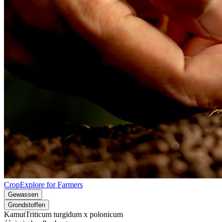
CropExplore for Farmers
Gewassen
Grondstoffen
Kamut
Triticum turgidum x polonicum