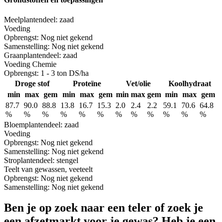
Meel
plantendeel: zaad
Voeding
Opbrengst:
Nog niet gekend
Samenstelling:
Nog niet gekend
Graan
plantendeel: zaad
Voeding
Chemie
Opbrengst:
1 - 3 ton DS/ha
Droge stof
Proteïne
Vet/olie
Koolhydraat
min
max
gem
min
max
gem
min
max
gem
min
max
gem
87.7
90.0
88.8
13.8
16.7
15.3
2.0
2.4
2.2
59.1
70.6
64.8
%
%
%
%
%
%
%
%
%
%
%
%
Bloem
plantendeel: zaad
Voeding
Opbrengst:
Nog niet gekend
Samenstelling:
Nog niet gekend
Stro
plantendeel: stengel
Teelt van gewassen, veeteelt
Opbrengst:
Nog niet gekend
Samenstelling:
Nog niet gekend
Ben je op zoek naar een teler of zoek je
een afzetmarkt voor je gewas? Heb je een