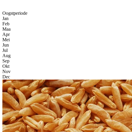
Oogstperiode
Jan
Feb
Maa
Apr
Mei
Jun
Jul
Aug
Sep
Okt
Nov
Dec