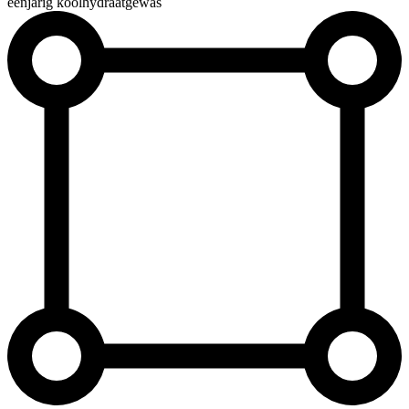
éénjarig koolhydraatgewas