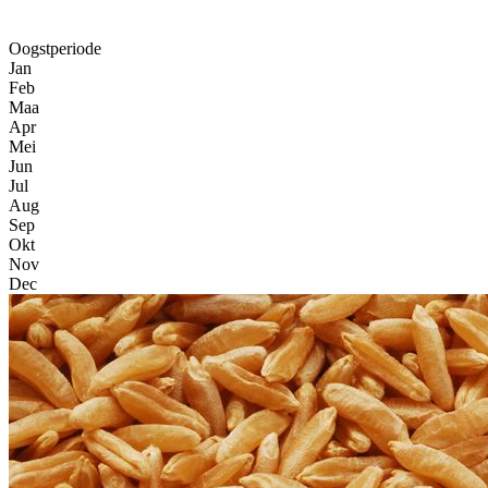
Oogstperiode
Jan
Feb
Maa
Apr
Mei
Jun
Jul
Aug
Sep
Okt
Nov
Dec