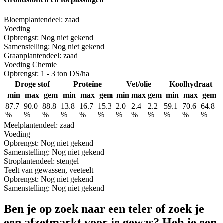
Bloem
plantendeel: zaad
Voeding
Opbrengst:
Nog niet gekend
Samenstelling:
Nog niet gekend
Graan
plantendeel: zaad
Voeding
Chemie
Opbrengst:
1 - 3 ton DS/ha
Droge stof
Proteïne
Vet/olie
Koolhydraat
min
max
gem
min
max
gem
min
max
gem
min
max
gem
87.7
90.0
88.8
13.8
16.7
15.3
2.0
2.4
2.2
59.1
70.6
64.8
%
%
%
%
%
%
%
%
%
%
%
%
Meel
plantendeel: zaad
Voeding
Opbrengst:
Nog niet gekend
Samenstelling:
Nog niet gekend
Stro
plantendeel: stengel
Teelt van gewassen, veeteelt
Opbrengst:
Nog niet gekend
Samenstelling:
Nog niet gekend
Ben je op zoek naar een teler of zoek je
een afzetmarkt voor je gewas? Heb je een