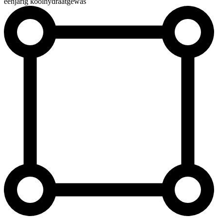
éénjarig koolhydraatgewas