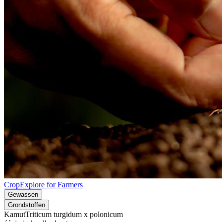
CropExplore for Farmers
Gewassen
Grondstoffen
Kamut
Triticum turgidum x polonicum