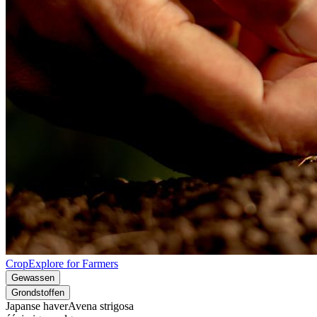
CropExplore for Farmers
Gewassen
Grondstoffen
Japanse haver
Avena strigosa