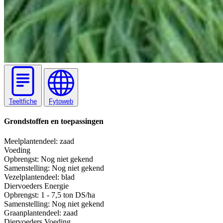
Teeltfiche
Fytoweb
Grondstoffen en toepassingen
Meel
plantendeel: zaad
Voeding
Opbrengst:
Nog niet gekend
Samenstelling:
Nog niet gekend
Vezel
plantendeel: blad
Diervoeders
Energie
Opbrengst:
1 - 7,5 ton DS/ha
Samenstelling:
Nog niet gekend
Graan
plantendeel: zaad
Diervoeders
Voeding