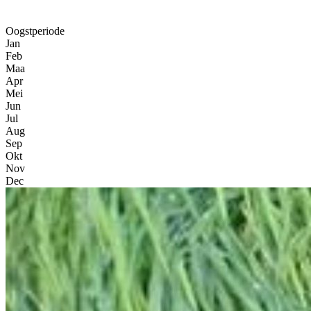
Oogstperiode
Jan
Feb
Maa
Apr
Mei
Jun
Jul
Aug
Sep
Okt
Nov
Dec