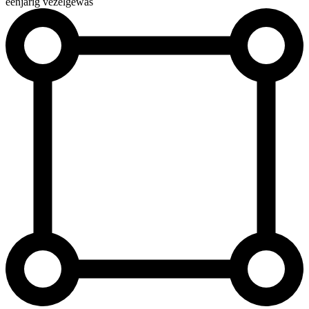
éénjarig vezelgewas