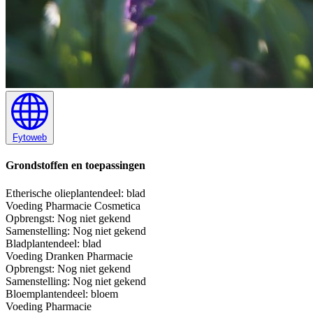
Fytoweb
Grondstoffen en toepassingen
Etherische olie
plantendeel: blad
Voeding
Pharmacie
Cosmetica
Opbrengst:
Nog niet gekend
Samenstelling:
Nog niet gekend
Blad
plantendeel: blad
Voeding
Dranken
Pharmacie
Opbrengst:
Nog niet gekend
Samenstelling:
Nog niet gekend
Bloem
plantendeel: bloem
Voeding
Pharmacie