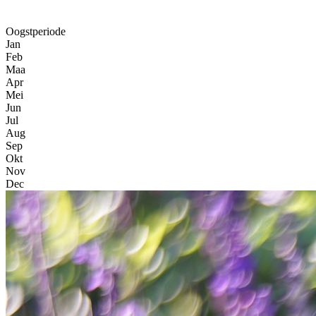
Oogstperiode
Jan
Feb
Maa
Apr
Mei
Jun
Jul
Aug
Sep
Okt
Nov
Dec