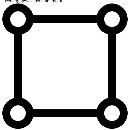
meerjarig gewas met inhoudsstof