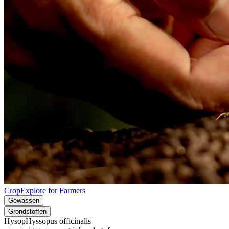
CropExplore for Farmers
Gewassen
Grondstoffen
Hysop
Hyssopus officinalis