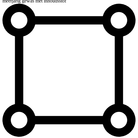
meerjarig gewas met inhoudsstof