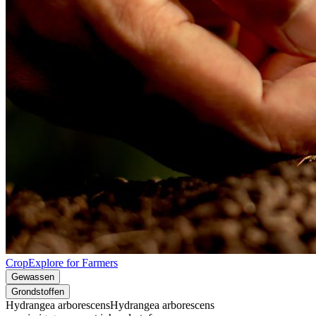
CropExplore for Farmers
Gewassen
Grondstoffen
Hydrangea arborescens
Hydrangea arborescens