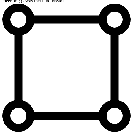
meerjarig gewas met inhoudsstof