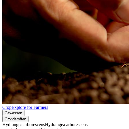
CropExplore for Farmers
Gewassen
Grondstoffen
Hydrangea arborescens
Hydrangea arborescens