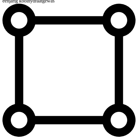
éénjarig koolhydraatgewas