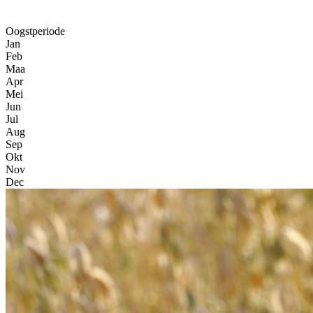
Oogstperiode
Jan
Feb
Maa
Apr
Mei
Jun
Jul
Aug
Sep
Okt
Nov
Dec