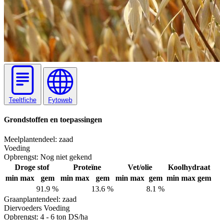
Teeltfiche
Fytoweb
Grondstoffen en toepassingen
Meel
plantendeel: zaad
Voeding
Opbrengst:
Nog niet gekend
Droge stof
Proteïne
Vet/olie
Koolhydraat
min
max
gem
min
max
gem
min
max
gem
min
max
gem
91.9 %
13.6 %
8.1 %
Graan
plantendeel: zaad
Diervoeders
Voeding
Opbrengst:
4 - 6 ton DS/ha