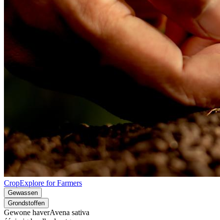
CropExplore for Farmers
Gewassen
Grondstoffen
Gewone haver
Avena sativa