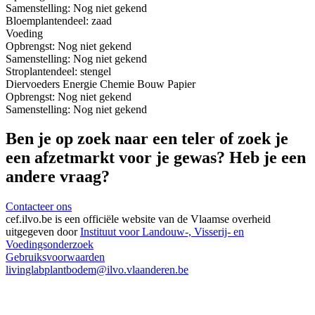
Samenstelling:
Nog niet gekend
Bloem
plantendeel: zaad
Voeding
Opbrengst:
Nog niet gekend
Samenstelling:
Nog niet gekend
Stro
plantendeel: stengel
Diervoeders
Energie
Chemie
Bouw
Papier
Opbrengst:
Nog niet gekend
Samenstelling:
Nog niet gekend
Ben je op zoek naar een teler of zoek je
een afzetmarkt voor je gewas? Heb je een
andere vraag?
Contacteer ons
cef.ilvo.be
is een officiële website van de Vlaamse overheid
uitgegeven door
Instituut voor Landouw-, Visserij- en
Voedingsonderzoek
Gebruiksvoorwaarden
livinglabplantbodem@ilvo.vlaanderen.be