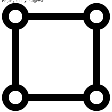
éénjarig koolhydraatgewas