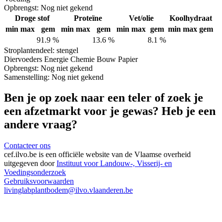
Opbrengst:
Nog niet gekend
Droge stof
Proteïne
Vet/olie
Koolhydraat
min
max
gem
min
max
gem
min
max
gem
min
max
gem
91.9 %
13.6 %
8.1 %
Stro
plantendeel: stengel
Diervoeders
Energie
Chemie
Bouw
Papier
Opbrengst:
Nog niet gekend
Samenstelling:
Nog niet gekend
Ben je op zoek naar een teler of zoek je
een afzetmarkt voor je gewas? Heb je een
andere vraag?
Contacteer ons
cef.ilvo.be
is een officiële website van de Vlaamse overheid
uitgegeven door
Instituut voor Landouw-, Visserij- en
Voedingsonderzoek
Gebruiksvoorwaarden
livinglabplantbodem@ilvo.vlaanderen.be