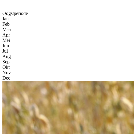
Oogstperiode
Jan
Feb
Maa
Apr
Mei
Jun
Jul
Aug
Sep
Okt
Nov
Dec