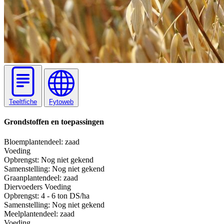
Teeltfiche
Fytoweb
Grondstoffen en toepassingen
Bloem
plantendeel: zaad
Voeding
Opbrengst:
Nog niet gekend
Samenstelling:
Nog niet gekend
Graan
plantendeel: zaad
Diervoeders
Voeding
Opbrengst:
4 - 6 ton DS/ha
Samenstelling:
Nog niet gekend
Meel
plantendeel: zaad
Voeding