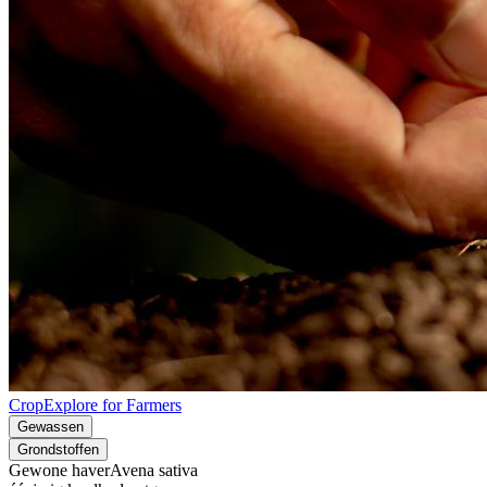
CropExplore for Farmers
Gewassen
Grondstoffen
Gewone haver
Avena sativa