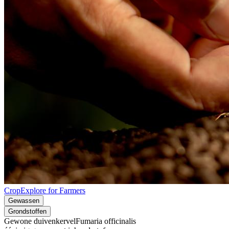
CropExplore for Farmers
Gewassen
Grondstoffen
Gewone duivenkervel
Fumaria officinalis