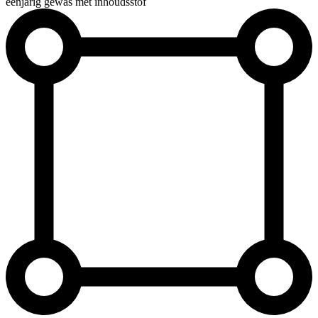
éénjarig gewas met inhoudsstof