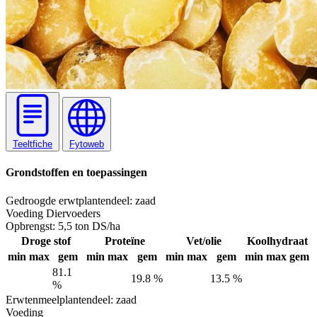
Teeltfiche
Fytoweb
Grondstoffen en toepassingen
Gedroogde erwt
plantendeel: zaad
Voeding
Diervoeders
Opbrengst:
5,5 ton DS/ha
Droge stof
Proteïne
Vet/olie
Koolhydraat
min
max
gem
min
max
gem
min
max
gem
min
max
gem
81.1
19.8 %
13.5 %
%
Erwtenmeel
plantendeel: zaad
Voeding