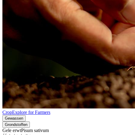
CropExplore for Farmers
Gewassen
Grondstoffen
Gele erwt
Pisum sativum