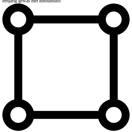
éénjarig gewas met inhoudsstof