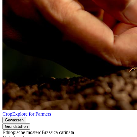
CropExplore for Farmers
Gewassen
Grondstoffen
Ethiopische mosterd
Brassica carinata