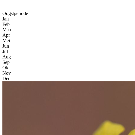
Oogstperiode
Jan
Feb
Maa
Apr
Mei
Jun
Jul
Aug
Sep
Okt
Nov
Dec