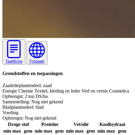
Teeltfiche
Fytoweb
Grondstoffen en toepassingen
Zaadolie
plantendeel: zaad
Energie
Chemie
Textiel, kleding en leder
Verf en vernis
Cosmetica
Opbrengst:
2 ton DS/ha
Samenstelling:
Nog niet gekend
Blad
plantendeel: blad
Voeding
Opbrengst:
Nog niet gekend
Droge stof
Proteïne
Vet/olie
Koolhydraat
min
max
gem
min
max
gem
min
max
gem
min
max
gem