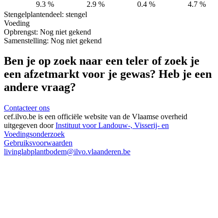
9.3 %
2.9 %
0.4 %
4.7 %
Stengel
plantendeel: stengel
Voeding
Opbrengst:
Nog niet gekend
Samenstelling:
Nog niet gekend
Ben je op zoek naar een teler of zoek je
een afzetmarkt voor je gewas? Heb je een
andere vraag?
Contacteer ons
cef.ilvo.be
is een officiële website van de Vlaamse overheid
uitgegeven door
Instituut voor Landouw-, Visserij- en
Voedingsonderzoek
Gebruiksvoorwaarden
livinglabplantbodem@ilvo.vlaanderen.be