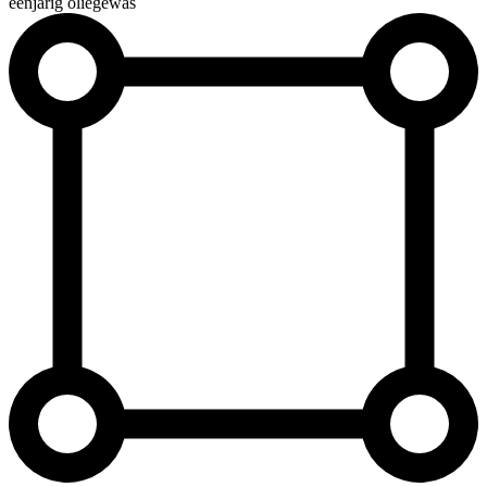
éénjarig oliegewas