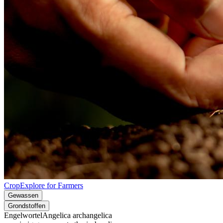
CropExplore for Farmers
Gewassen
Grondstoffen
Engelwortel
Angelica archangelica