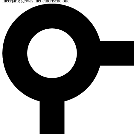
meerjarig gewas met etherische olie