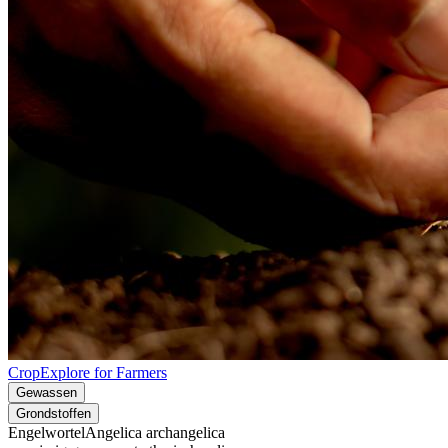
CropExplore for Farmers
Gewassen
Grondstoffen
Engelwortel
Angelica archangelica