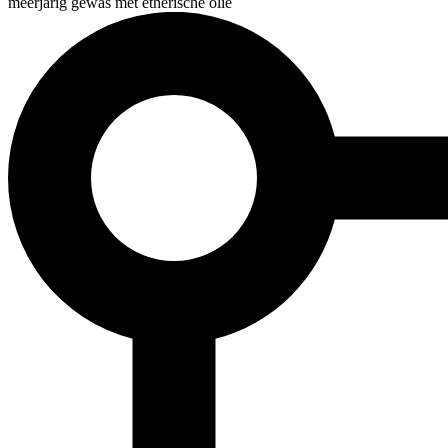
meerjarig gewas met etherische olie