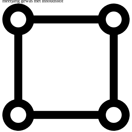
meerjarig gewas met inhoudsstof