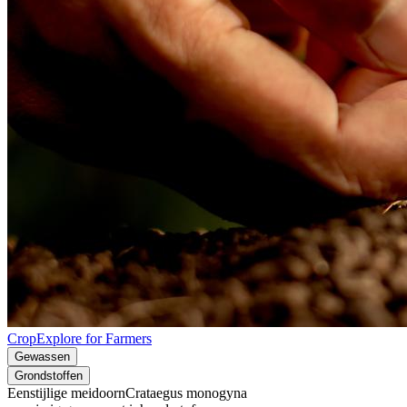
CropExplore for Farmers
Gewassen
Grondstoffen
Eenstijlige meidoorn
Crataegus monogyna