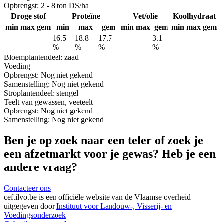
Opbrengst:
2 - 8 ton DS/ha
Droge stof
Proteïne
Vet/olie
Koolhydraat
min
max
gem
min
max
gem
min
max
gem
min
max
gem
16.5
18.8
17.7
3.1
%
%
%
%
Bloem
plantendeel: zaad
Voeding
Opbrengst:
Nog niet gekend
Samenstelling:
Nog niet gekend
Stro
plantendeel: stengel
Teelt van gewassen, veeteelt
Opbrengst:
Nog niet gekend
Samenstelling:
Nog niet gekend
Ben je op zoek naar een teler of zoek je
een afzetmarkt voor je gewas? Heb je een
andere vraag?
Contacteer ons
cef.ilvo.be
is een officiële website van de Vlaamse overheid
uitgegeven door
Instituut voor Landouw-, Visserij- en
Voedingsonderzoek