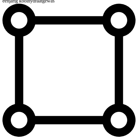
éénjarig koolhydraatgewas