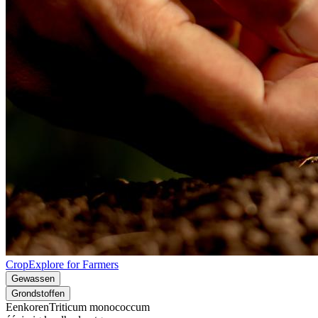
CropExplore for Farmers
Gewassen
Grondstoffen
Eenkoren
Triticum monococcum