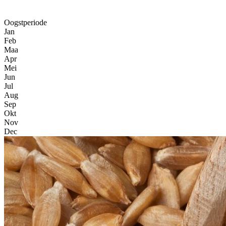
Oogstperiode
Jan
Feb
Maa
Apr
Mei
Jun
Jul
Aug
Sep
Okt
Nov
Dec