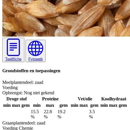
Teeltfiche
Fytoweb
Grondstoffen en toepassingen
Meel
plantendeel: zaad
Voeding
Opbrengst:
Nog niet gekend
Droge stof
Proteïne
Vet/olie
Koolhydraat
min
max
gem
min
max
gem
min
max
gem
min
max
gem
15.5
22.8
19.2
3.5
%
%
%
%
Graan
plantendeel: zaad
Voeding
Chemie