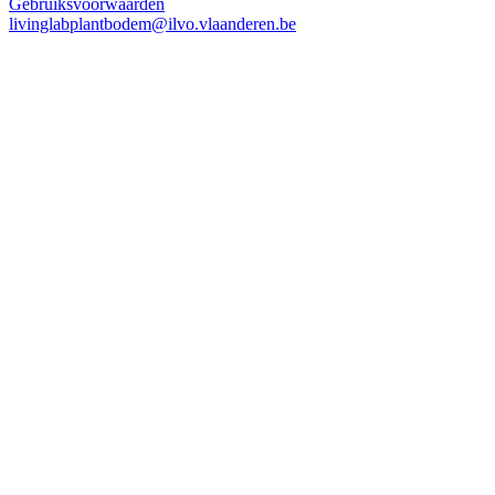
Gebruiksvoorwaarden
livinglabplantbodem@ilvo.vlaanderen.be