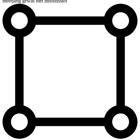
meerjarig gewas met inhoudsstof