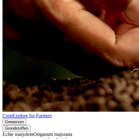
CropExplore for Farmers
Gewassen
Grondstoffen
Echte marjolein
Origanum majorana