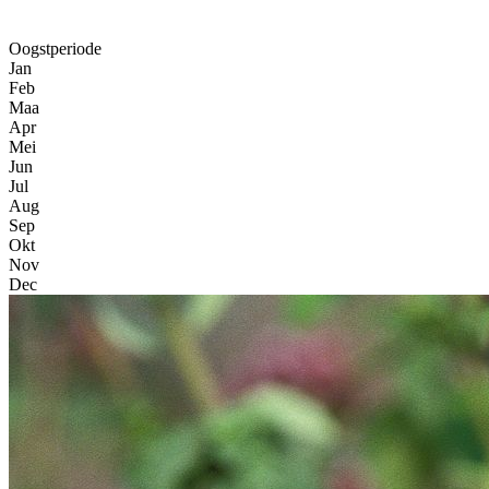
Oogstperiode
Jan
Feb
Maa
Apr
Mei
Jun
Jul
Aug
Sep
Okt
Nov
Dec