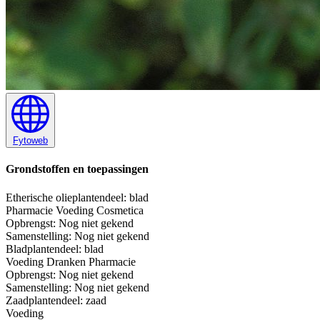
Fytoweb
Grondstoffen en toepassingen
Etherische olie
plantendeel: blad
Pharmacie
Voeding
Cosmetica
Opbrengst:
Nog niet gekend
Samenstelling:
Nog niet gekend
Blad
plantendeel: blad
Voeding
Dranken
Pharmacie
Opbrengst:
Nog niet gekend
Samenstelling:
Nog niet gekend
Zaad
plantendeel: zaad
Voeding