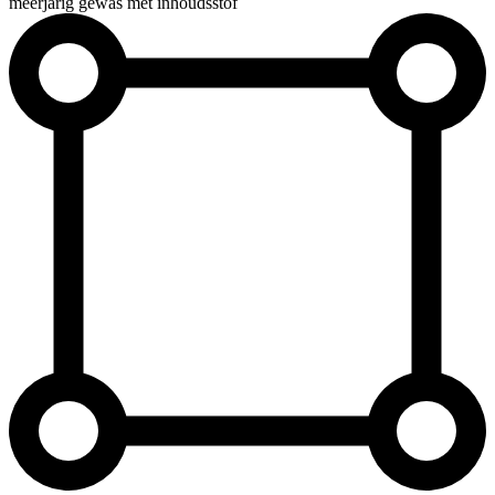
meerjarig gewas met inhoudsstof