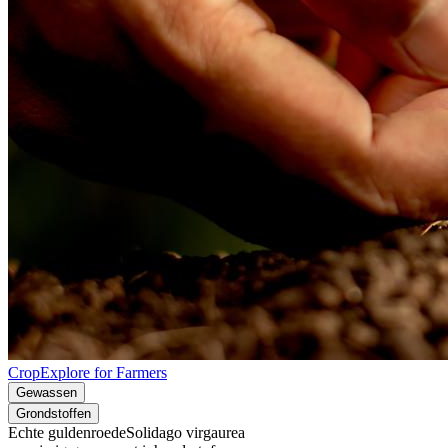
CropExplore for Farmers
Gewassen
Grondstoffen
Echte guldenroede
Solidago virgaurea