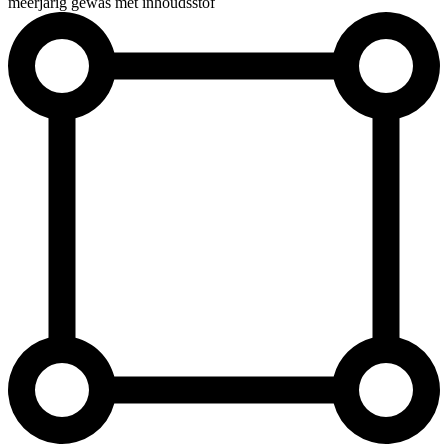
meerjarig gewas met inhoudsstof