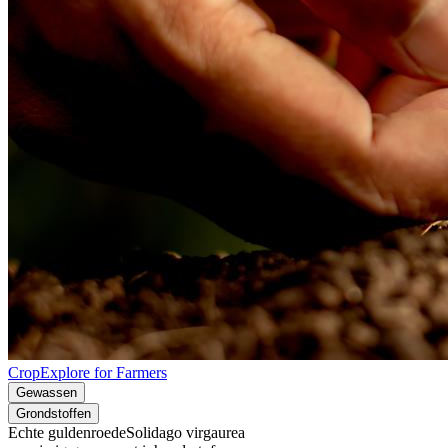
CropExplore for Farmers
Gewassen
Grondstoffen
Echte guldenroede
Solidago virgaurea