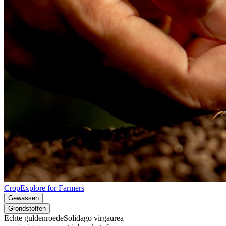
CropExplore for Farmers
Gewassen
Grondstoffen
Echte guldenroede
Solidago virgaurea