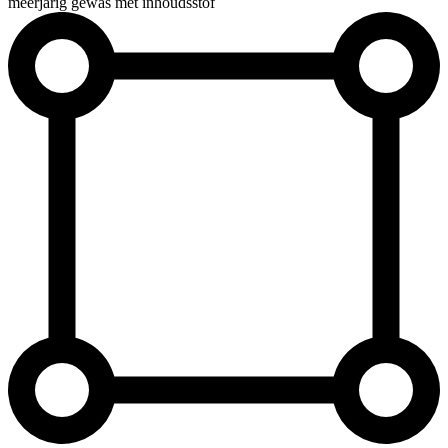
meerjarig gewas met inhoudsstof