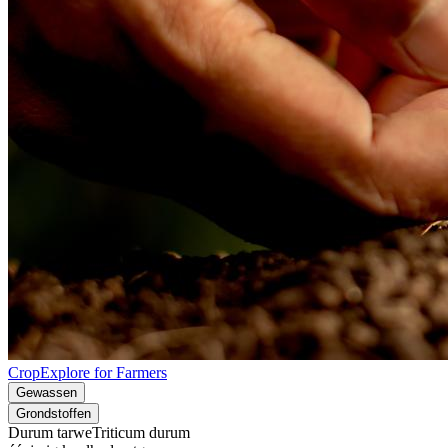
CropExplore for Farmers
Gewassen
Grondstoffen
Durum tarwe
Triticum durum