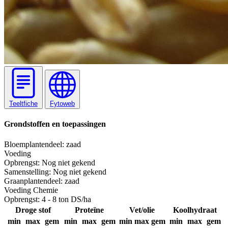
Teeltfiche
Fytoweb
Grondstoffen en toepassingen
Bloem
plantendeel: zaad
Voeding
Opbrengst:
Nog niet gekend
Samenstelling:
Nog niet gekend
Graan
plantendeel: zaad
Voeding
Chemie
Opbrengst:
4 - 8 ton DS/ha
Droge stof
Proteïne
Vet/olie
Koolhydraat
min
max
gem
min
max
gem
min
max
gem
min
max
gem