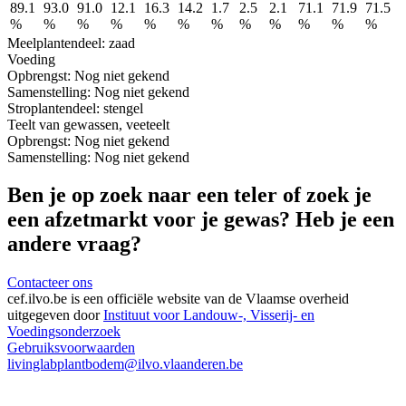
89.1
93.0
91.0
12.1
16.3
14.2
1.7
2.5
2.1
71.1
71.9
71.5
%
%
%
%
%
%
%
%
%
%
%
%
Meel
plantendeel: zaad
Voeding
Opbrengst:
Nog niet gekend
Samenstelling:
Nog niet gekend
Stro
plantendeel: stengel
Teelt van gewassen, veeteelt
Opbrengst:
Nog niet gekend
Samenstelling:
Nog niet gekend
Ben je op zoek naar een teler of zoek je
een afzetmarkt voor je gewas? Heb je een
andere vraag?
Contacteer ons
cef.ilvo.be
is een officiële website van de Vlaamse overheid
uitgegeven door
Instituut voor Landouw-, Visserij- en
Voedingsonderzoek
Gebruiksvoorwaarden
livinglabplantbodem@ilvo.vlaanderen.be