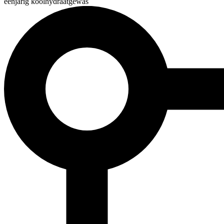
éénjarig koolhydraatgewas