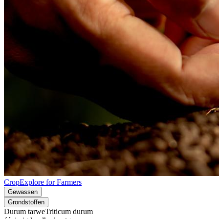
CropExplore for Farmers
Gewassen
Grondstoffen
Durum tarwe
Triticum durum