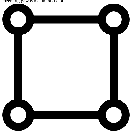
meerjarig gewas met inhoudsstof