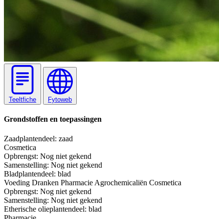
Teeltfiche
Fytoweb
Grondstoffen en toepassingen
Zaad
plantendeel: zaad
Cosmetica
Opbrengst:
Nog niet gekend
Samenstelling:
Nog niet gekend
Blad
plantendeel: blad
Voeding
Dranken
Pharmacie
Agrochemicaliën
Cosmetica
Opbrengst:
Nog niet gekend
Samenstelling:
Nog niet gekend
Etherische olie
plantendeel: blad
Pharmacie