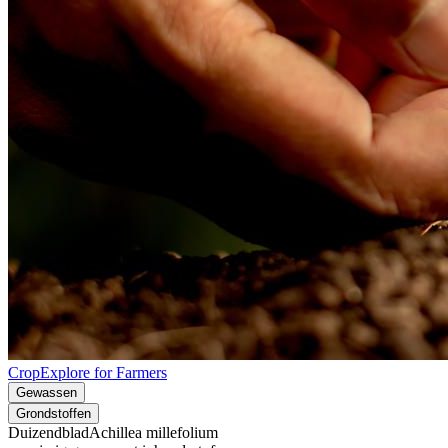
CropExplore for Farmers
Gewassen
Grondstoffen
Duizendblad
Achillea millefolium