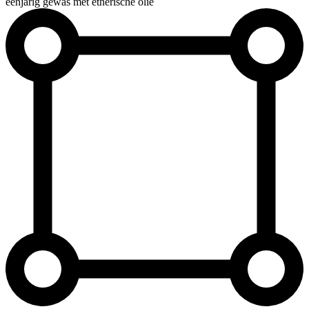
éénjarig gewas met etherische olie