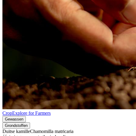
CropExplore for Farmers
Gewassen
Grondstoffen
Duitse kamille
Chamomilla matricaria