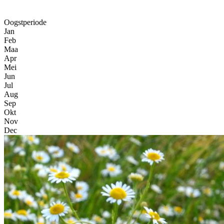
Oogstperiode
Jan
Feb
Maa
Apr
Mei
Jun
Jul
Aug
Sep
Okt
Nov
Dec