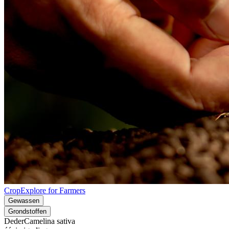
CropExplore for Farmers
Gewassen
Grondstoffen
Deder
Camelina sativa