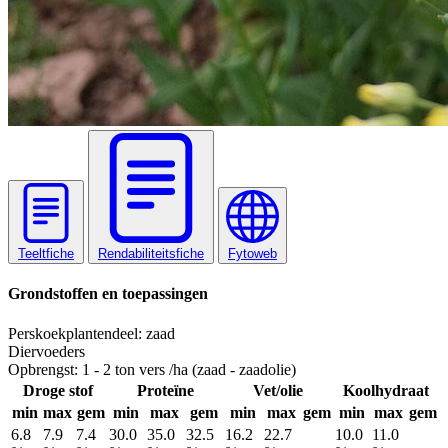
Teeltfiche
Rendabiliteitsfiche
Fytoweb
Grondstoffen en toepassingen
Perskoek
plantendeel: zaad
Diervoeders
Opbrengst:
1 - 2 ton vers /ha (zaad - zaadolie)
Droge stof
Proteïne
Vet/olie
Koolhydraat
min
max
gem
min
max
gem
min
max
gem
min
max
gem
6.8
7.9
7.4
30.0
35.0
32.5
16.2
22.7
10.0
11.0