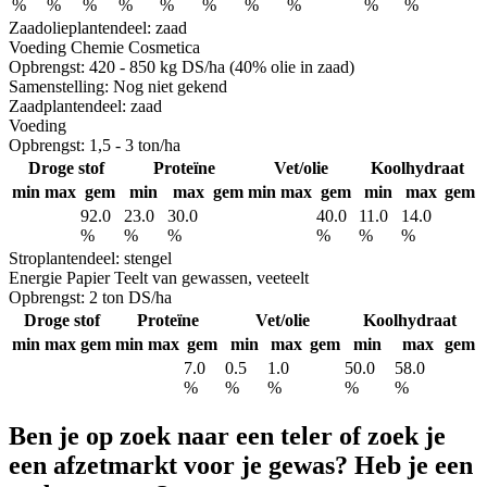
%
%
%
%
%
%
%
%
%
%
Zaadolie
plantendeel: zaad
Voeding
Chemie
Cosmetica
Opbrengst:
420 - 850 kg DS/ha (40% olie in zaad)
Samenstelling:
Nog niet gekend
Zaad
plantendeel: zaad
Voeding
Opbrengst:
1,5 - 3 ton/ha
Droge stof
Proteïne
Vet/olie
Koolhydraat
min
max
gem
min
max
gem
min
max
gem
min
max
gem
92.0
23.0
30.0
40.0
11.0
14.0
%
%
%
%
%
%
Stro
plantendeel: stengel
Energie
Papier
Teelt van gewassen, veeteelt
Opbrengst:
2 ton DS/ha
Droge stof
Proteïne
Vet/olie
Koolhydraat
min
max
gem
min
max
gem
min
max
gem
min
max
gem
7.0
0.5
1.0
50.0
58.0
%
%
%
%
%
Ben je op zoek naar een teler of zoek je
een afzetmarkt voor je gewas? Heb je een