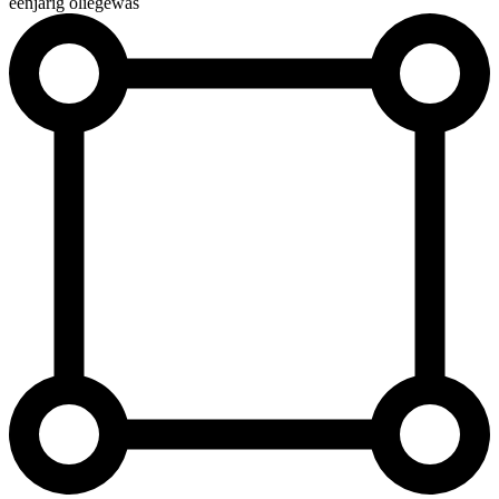
éénjarig oliegewas