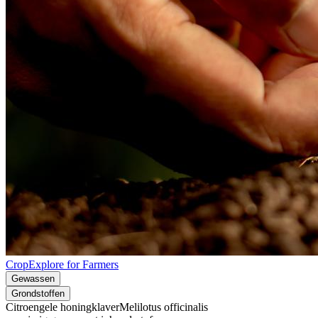
CropExplore for Farmers
Gewassen
Grondstoffen
Citroengele honingklaver
Melilotus officinalis