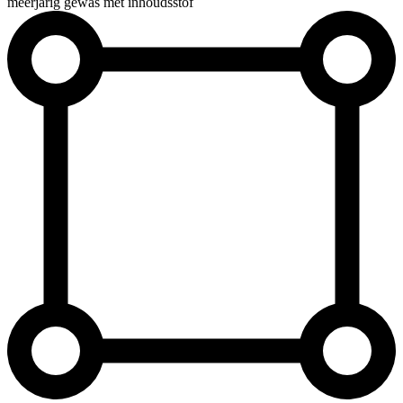
meerjarig gewas met inhoudsstof