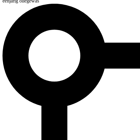
éénjarig oliegewas