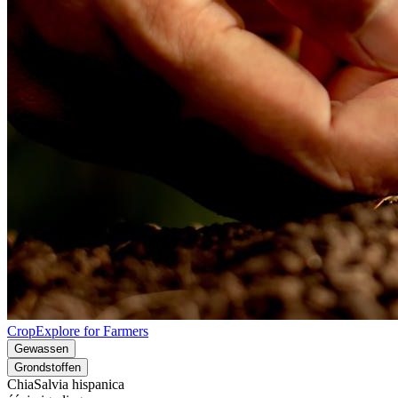
CropExplore for Farmers
Gewassen
Grondstoffen
Chia
Salvia hispanica