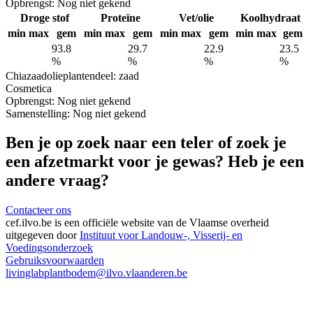
Opbrengst:
Nog niet gekend
Droge stof
Proteïne
Vet/olie
Koolhydraat
min
max
gem
min
max
gem
min
max
gem
min
max
gem
93.8
29.7
22.9
23.5
%
%
%
%
Chiazaadolie
plantendeel: zaad
Cosmetica
Opbrengst:
Nog niet gekend
Samenstelling:
Nog niet gekend
Ben je op zoek naar een teler of zoek je
een afzetmarkt voor je gewas? Heb je een
andere vraag?
Contacteer ons
cef.ilvo.be
is een officiële website van de Vlaamse overheid
uitgegeven door
Instituut voor Landouw-, Visserij- en
Voedingsonderzoek
Gebruiksvoorwaarden
livinglabplantbodem@ilvo.vlaanderen.be