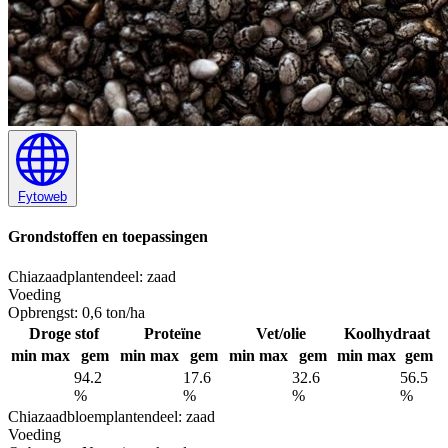
Fytoweb
Grondstoffen en toepassingen
Chiazaad
plantendeel: zaad
Voeding
Opbrengst:
0,6 ton/ha
Droge stof
Proteïne
Vet/olie
Koolhydraat
min
max
gem
min
max
gem
min
max
gem
min
max
gem
94.2
17.6
32.6
56.5
%
%
%
%
Chiazaadbloem
plantendeel: zaad
Voeding