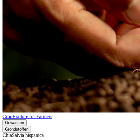
CropExplore for Farmers
Gewassen
Grondstoffen
Chia
Salvia hispanica