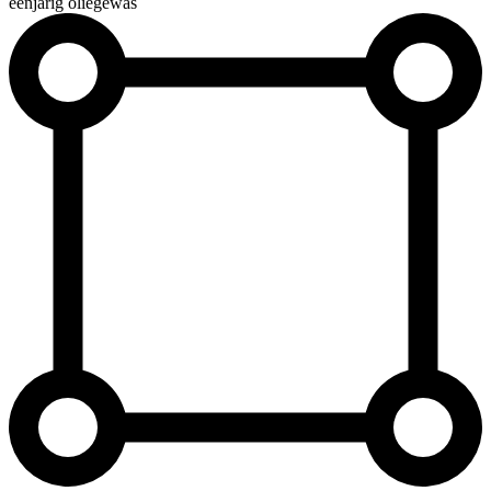
éénjarig oliegewas