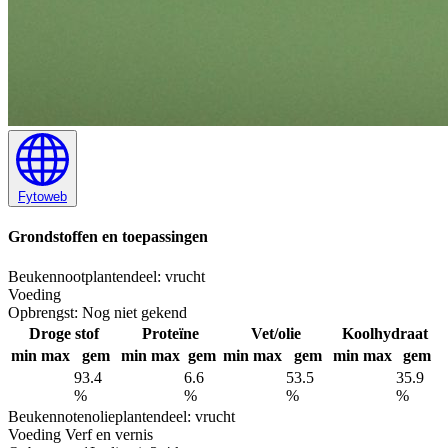
Fytoweb
Grondstoffen en toepassingen
Beukennoot
plantendeel: vrucht
Voeding
Opbrengst:
Nog niet gekend
Droge stof
Proteïne
Vet/olie
Koolhydraat
min
max
gem
min
max
gem
min
max
gem
min
max
gem
93.4
6.6
53.5
35.9
%
%
%
%
Beukennotenolie
plantendeel: vrucht
Voeding
Verf en vernis