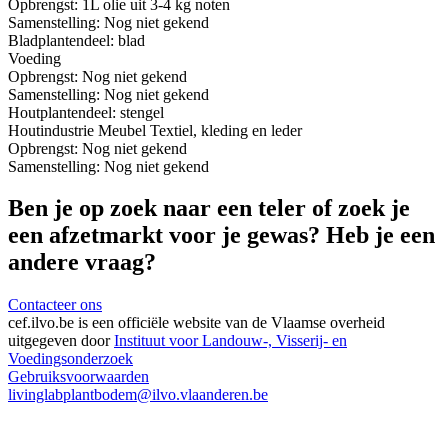
Opbrengst:
1L olie uit 3-4 kg noten
Samenstelling:
Nog niet gekend
Blad
plantendeel: blad
Voeding
Opbrengst:
Nog niet gekend
Samenstelling:
Nog niet gekend
Hout
plantendeel: stengel
Houtindustrie
Meubel
Textiel, kleding en leder
Opbrengst:
Nog niet gekend
Samenstelling:
Nog niet gekend
Ben je op zoek naar een teler of zoek je
een afzetmarkt voor je gewas? Heb je een
andere vraag?
Contacteer ons
cef.ilvo.be
is een officiële website van de Vlaamse overheid
uitgegeven door
Instituut voor Landouw-, Visserij- en
Voedingsonderzoek
Gebruiksvoorwaarden
livinglabplantbodem@ilvo.vlaanderen.be