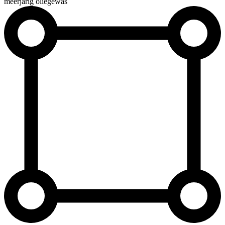
meerjarig oliegewas