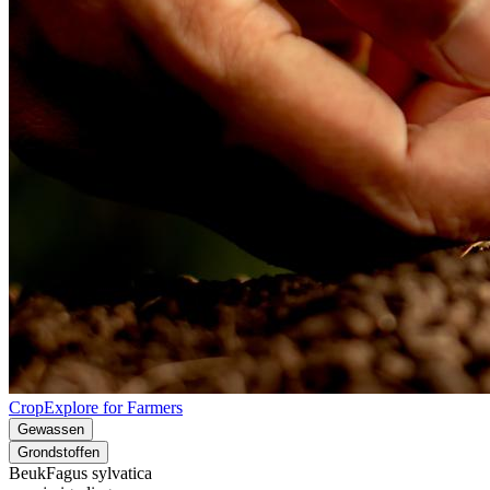
CropExplore for Farmers
Gewassen
Grondstoffen
Beuk
Fagus sylvatica