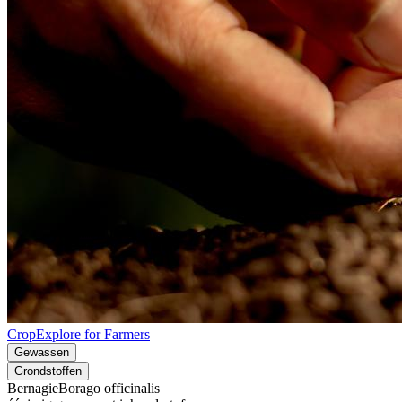
CropExplore for Farmers
Gewassen
Grondstoffen
Bernagie
Borago officinalis