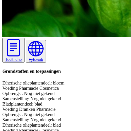
Teeltfiche
Fytoweb
Grondstoffen en toepassingen
Etherische olie
plantendeel: bloem
Voeding
Pharmacie
Cosmetica
Opbrengst:
Nog niet gekend
Samenstelling:
Nog niet gekend
Blad
plantendeel: blad
Voeding
Dranken
Pharmacie
Opbrengst:
Nog niet gekend
Samenstelling:
Nog niet gekend
Etherische olie
plantendeel: blad
Voeding
Pharmacie
Cosmetica