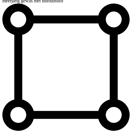
meerjarig gewas met inhoudsstof