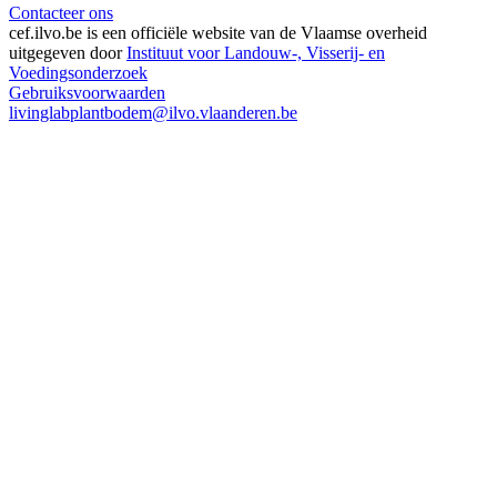
Contacteer ons
cef.ilvo.be
is een officiële website van de Vlaamse overheid
uitgegeven door
Instituut voor Landouw-, Visserij- en
Voedingsonderzoek
Gebruiksvoorwaarden
livinglabplantbodem@ilvo.vlaanderen.be