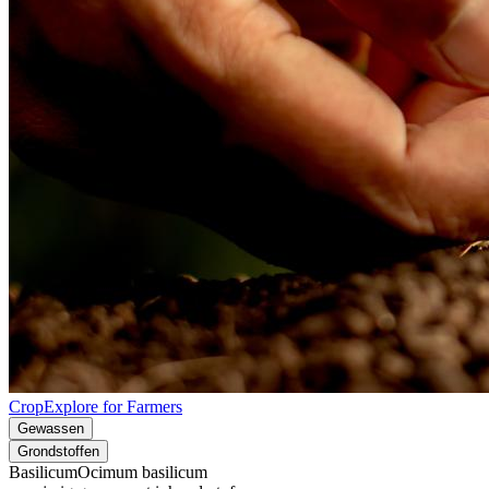
CropExplore for Farmers
Gewassen
Grondstoffen
Basilicum
Ocimum basilicum