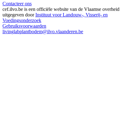
Contacteer ons
cef.ilvo.be
is een officiële website van de Vlaamse overheid
uitgegeven door
Instituut voor Landouw-, Visserij- en
Voedingsonderzoek
Gebruiksvoorwaarden
livinglabplantbodem@ilvo.vlaanderen.be