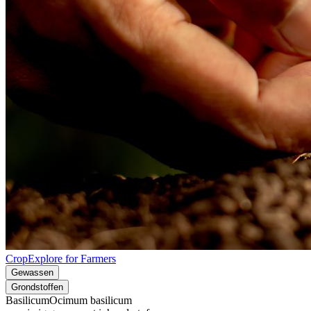
CropExplore for Farmers
Gewassen
Grondstoffen
Basilicum
Ocimum basilicum