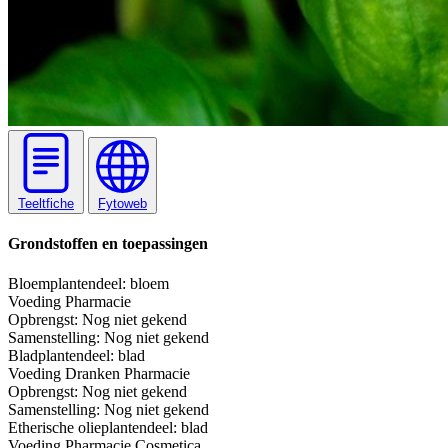
Teeltfiche
Fytoweb
Grondstoffen en toepassingen
Bloem
plantendeel: bloem
Voeding
Pharmacie
Opbrengst:
Nog niet gekend
Samenstelling:
Nog niet gekend
Blad
plantendeel: blad
Voeding
Dranken
Pharmacie
Opbrengst:
Nog niet gekend
Samenstelling:
Nog niet gekend
Etherische olie
plantendeel: blad
Voeding
Pharmacie
Cosmetica