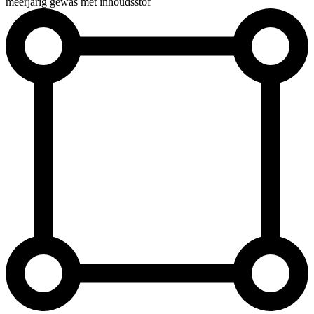
meerjarig gewas met inhoudsstof