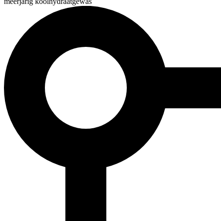
meerjarig koolhydraatgewas