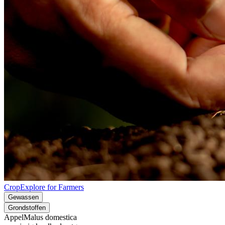
CropExplore for Farmers
Gewassen
Grondstoffen
Appel
Malus domestica