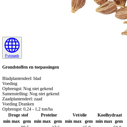
Fytoweb
Grondstoffen en toepassingen
Blad
plantendeel: blad
Voeding
Opbrengst:
Nog niet gekend
Samenstelling:
Nog niet gekend
Zaad
plantendeel: zaad
Voeding
Dranken
Opbrengst:
0,24 - 1,2 ton/ha
Droge stof
Proteïne
Vet/olie
Koolhydraat
min
max
gem
min
max
gem
min
max
gem
min
max
gem