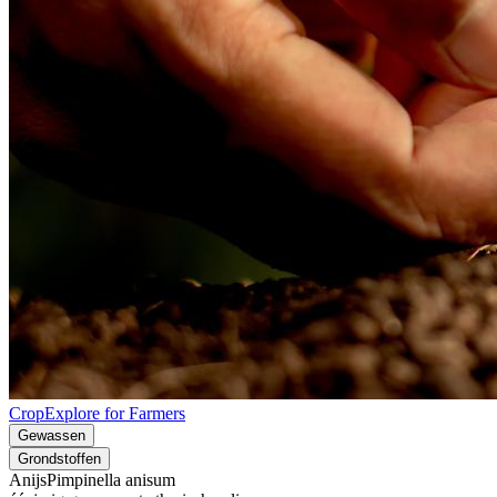
CropExplore for Farmers
Gewassen
Grondstoffen
Anijs
Pimpinella anisum