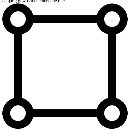
éénjarig gewas met etherische olie