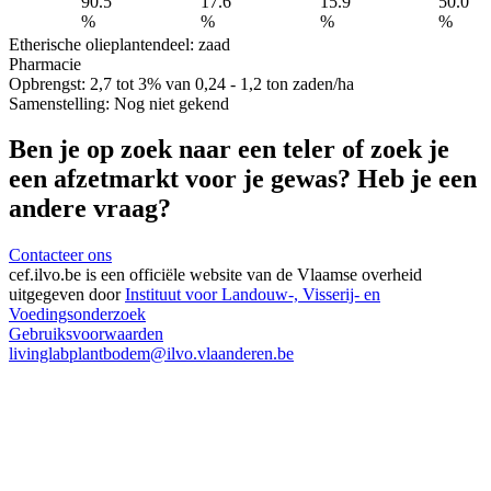
90.5
17.6
15.9
50.0
%
%
%
%
Etherische olie
plantendeel: zaad
Pharmacie
Opbrengst:
2,7 tot 3% van 0,24 - 1,2 ton zaden/ha
Samenstelling:
Nog niet gekend
Ben je op zoek naar een teler of zoek je
een afzetmarkt voor je gewas? Heb je een
andere vraag?
Contacteer ons
cef.ilvo.be
is een officiële website van de Vlaamse overheid
uitgegeven door
Instituut voor Landouw-, Visserij- en
Voedingsonderzoek
Gebruiksvoorwaarden
livinglabplantbodem@ilvo.vlaanderen.be