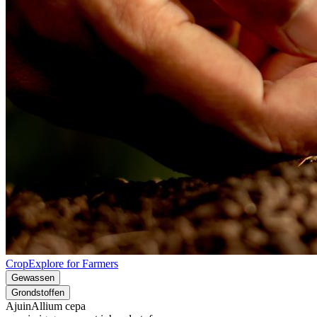
CropExplore for Farmers
Gewassen
Grondstoffen
Ajuin
Allium cepa