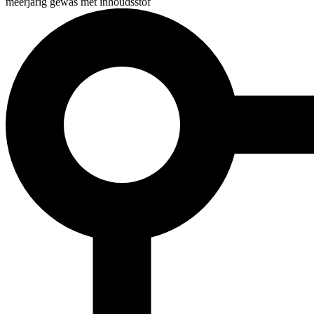
meerjarig gewas met inhoudsstof