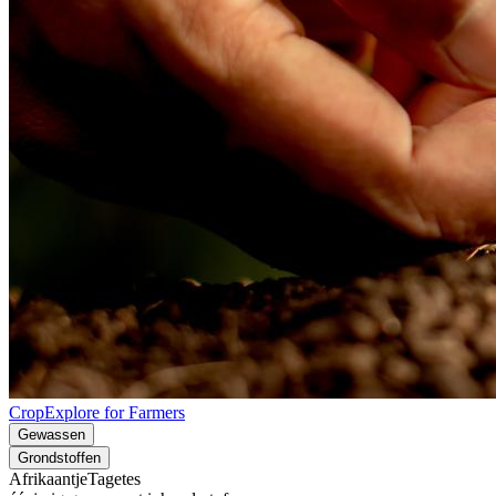
CropExplore for Farmers
Gewassen
Grondstoffen
Afrikaantje
Tagetes