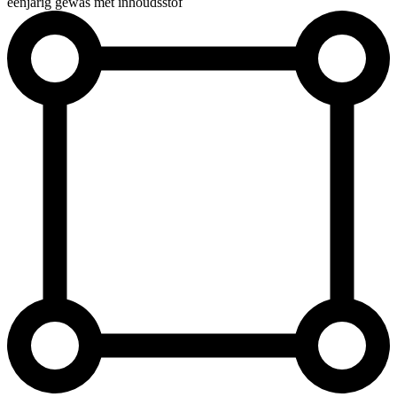
éénjarig gewas met inhoudsstof