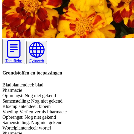
Teeltfiche
Fytoweb
Grondstoffen en toepassingen
Blad
plantendeel: blad
Pharmacie
Opbrengst:
Nog niet gekend
Samenstelling:
Nog niet gekend
Bloem
plantendeel: bloem
Voeding
Verf en vernis
Pharmacie
Opbrengst:
Nog niet gekend
Samenstelling:
Nog niet gekend
Wortel
plantendeel: wortel
Pharmacie