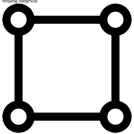
éénjarig oliegewas