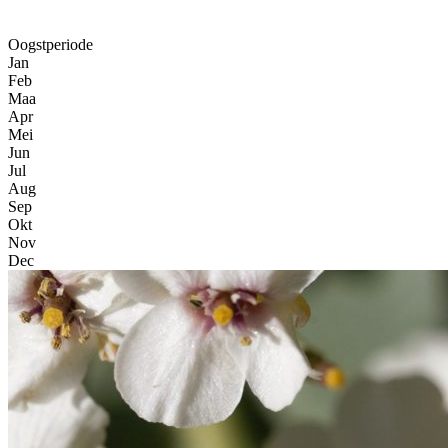
Oogstperiode
Jan
Feb
Maa
Apr
Mei
Jun
Jul
Aug
Sep
Okt
Nov
Dec