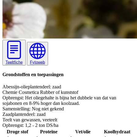
Teeltfiche
Fytoweb
Grondstoffen en toepassingen
Abessijn-olie
plantendeel: zaad
Chemie
Cosmetica
Rubber of kunststof
Opbrengst:
Het oliegehalte is bijna het dubbele van dat van
sojabonen en 8-9% hoger dan koolzaad.
Samenstelling:
Nog niet gekend
Zaad
plantendeel: zaad
Teelt van gewassen, veeteelt
Opbrengst:
1,2 - 2 ton DS/ha
Droge stof
Proteïne
Vet/olie
Koolhydraat