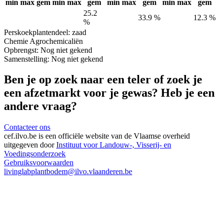
min
max
gem
min
max
gem
min
max
gem
min
max
gem
25.2
33.9 %
12.3 %
%
Perskoek
plantendeel: zaad
Chemie
Agrochemicaliën
Opbrengst:
Nog niet gekend
Samenstelling:
Nog niet gekend
Ben je op zoek naar een teler of zoek je
een afzetmarkt voor je gewas? Heb je een
andere vraag?
Contacteer ons
cef.ilvo.be
is een officiële website van de Vlaamse overheid
uitgegeven door
Instituut voor Landouw-, Visserij- en
Voedingsonderzoek
Gebruiksvoorwaarden
livinglabplantbodem@ilvo.vlaanderen.be