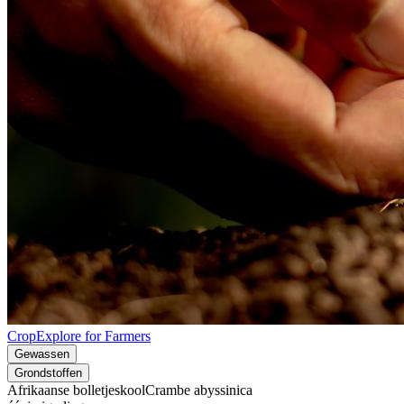
CropExplore for Farmers
Gewassen
Grondstoffen
Afrikaanse bolletjeskool
Crambe abyssinica