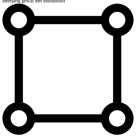
meerjarig gewas met inhoudsstof