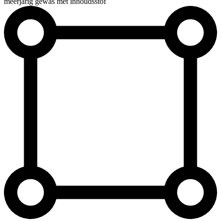
meerjarig gewas met inhoudsstof