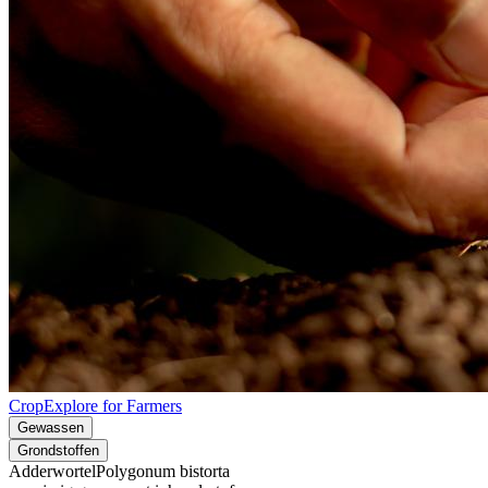
CropExplore for Farmers
Gewassen
Grondstoffen
Adderwortel
Polygonum bistorta