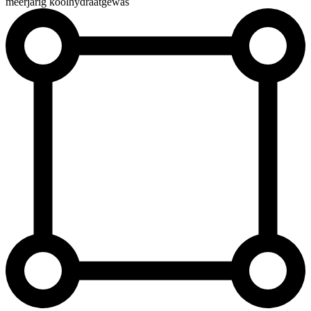
meerjarig koolhydraatgewas