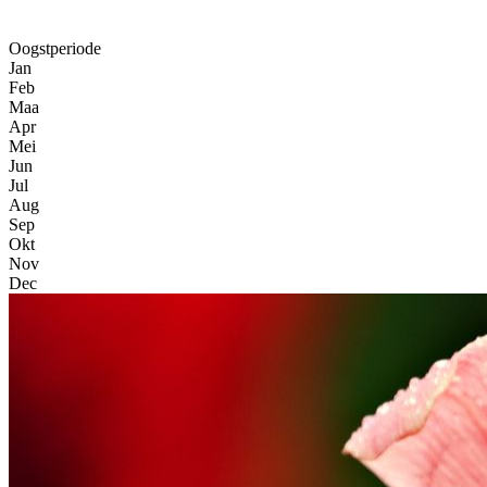
Oogstperiode
Jan
Feb
Maa
Apr
Mei
Jun
Jul
Aug
Sep
Okt
Nov
Dec