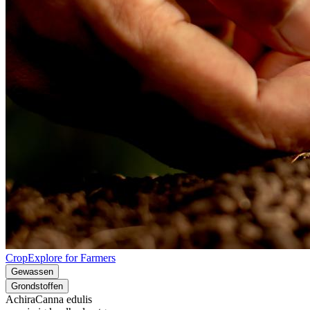
CropExplore for Farmers
Gewassen
Grondstoffen
Achira
Canna edulis