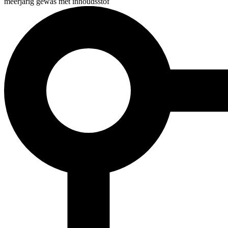
meerjarig gewas met inhoudsstof