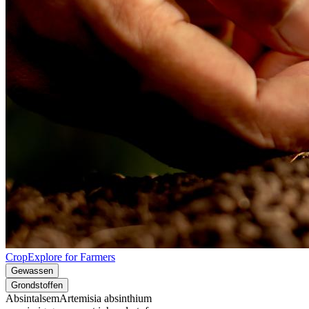
CropExplore for Farmers
Gewassen
Grondstoffen
Absintalsem
Artemisia absinthium