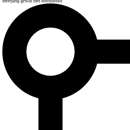
meerjarig gewas met inhoudsstof