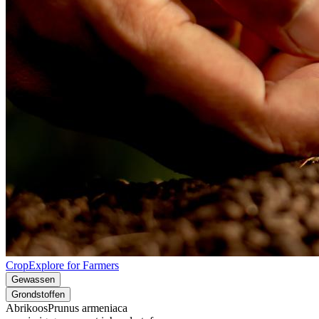
CropExplore for Farmers
Gewassen
Grondstoffen
Abrikoos
Prunus armeniaca